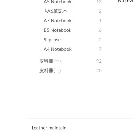
No revi
A5 Notebook
13
└A6筆記本
2
A7 Notebook
1
B5 Notebook
6
Slipcase
2
A4 Notebook
7
皮料冊(一)
92
皮料冊(二)
20
Leather maintain