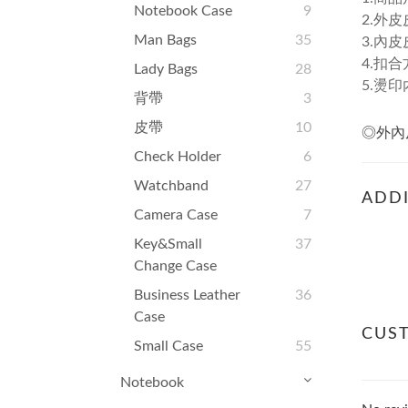
Notebook Case
9
2.外皮
Man Bags
35
3.內皮
4.扣合
Lady Bags
28
5.燙印
背帶
3
皮帶
10
◎外內
Check Holder
6
Watchband
27
ADDI
Camera Case
7
Key&small
37
Change Case
Business Leather
36
Case
CUS
Small Case
55
Notebook