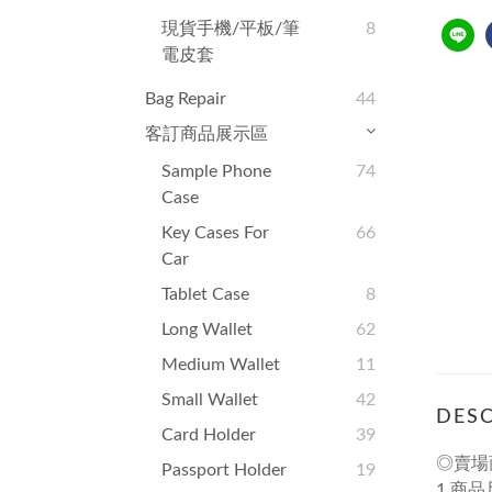
現貨手機/平板/筆
8
電皮套
Bag Repair
44
客訂商品展示區
Sample Phone
74
Case
Key Cases For
66
Car
Tablet Case
8
Long Wallet
62
Medium Wallet
11
Small Wallet
42
DESC
Card Holder
39
◎賣場
Passport Holder
19
1.商品尺