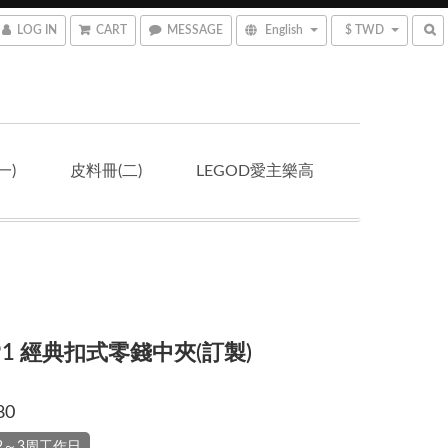
LOG IN
CART
MESSAGE
English
$ TWD
一)
皮料冊(二)
LEGOD愛主樂高
191 經典扣式零錢中夾(訂製)
80
2～3周工作日