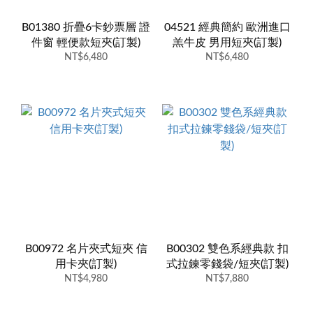
B01380 折疊6卡鈔票層 證
04521 經典簡約 歐洲進口
件窗 輕便款短夾(訂製)
羔牛皮 男用短夾(訂製)
NT$6,480
NT$6,480
B00972 名片夾式短夾 信
B00302 雙色系經典款 扣
用卡夾(訂製)
式拉鍊零錢袋/短夾(訂製)
NT$4,980
NT$7,880