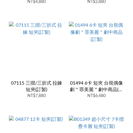
NT$4,880
NT$2,880
模燙印
07115 三摺/三折式 拉鍊
01494 6卡 短夾 台視偶像
短夾(訂製)
劇＂罪美麗＂劇中商品(訂
NT$7,880
NT$6,480
製)