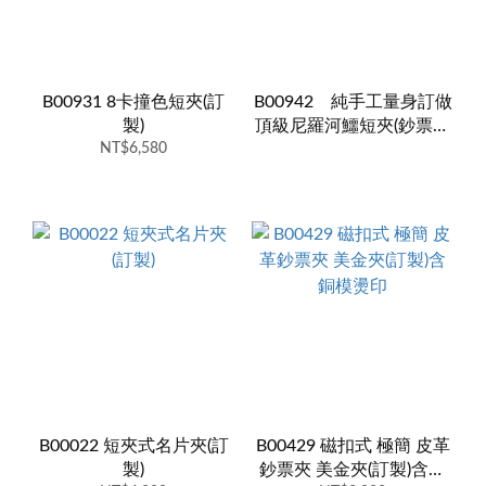
B00931 8卡撞色短夾(訂
B00942 純手工量身訂做
製)
頂級尼羅河鱷短夾(鈔票內
NT$6,580
與側夾層也都是鱷魚皮)
B00022 短夾式名片夾(訂
B00429 磁扣式 極簡 皮革
製)
鈔票夾 美金夾(訂製)含銅