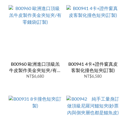
B00960 歐洲進口頂級羔
B00941 4卡+證件窗真皮
牛皮製作美金夾短夾/有零
客製化撞色短夾(訂製)
錢袋(訂製)
NT$6,680
NT$6,580