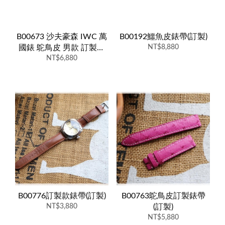
B00673 沙夫豪森 IWC 萬
B00192鱷魚皮錶帶(訂製)
國錶 鴕鳥皮 男款 訂製錶
NT$8,880
NT$6,880
帶(訂製)
B00776訂製款錶帶(訂製)
B00763鴕鳥皮訂製錶帶
NT$3,880
(訂製)
NT$5,880