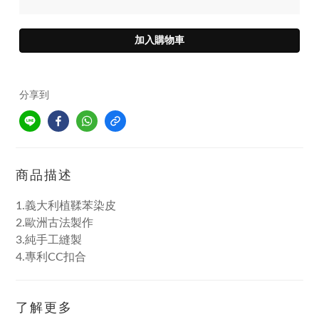
加入購物車
分享到
商品描述
1.義大利植鞣苯染皮
2.歐洲古法製作
3.純手工縫製
4.專利CC扣合
了解更多