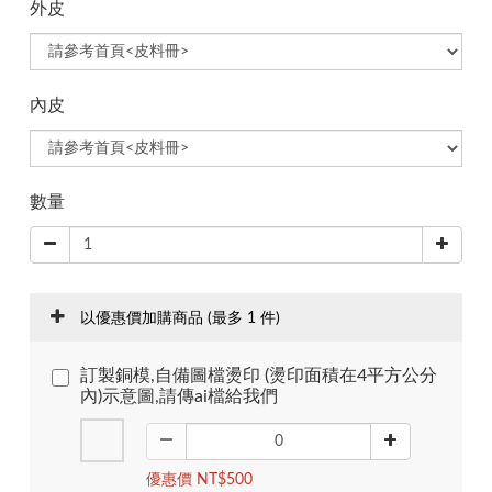
外皮
內皮
數量
以優惠價加購商品
(最多 1 件)
訂製銅模,自備圖檔燙印 (燙印面積在4平方公分
內)示意圖,請傳ai檔給我們
優惠價 NT$500