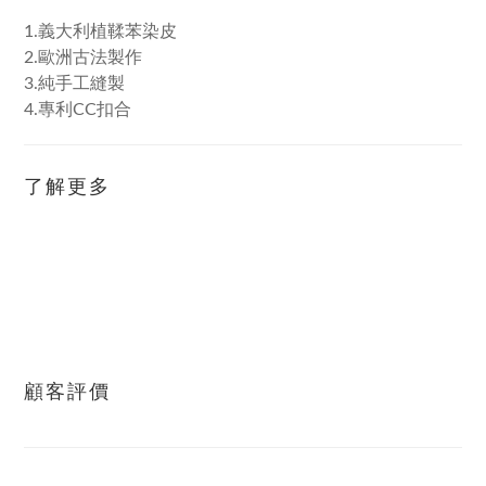
1.義大利植鞣苯染皮
2.歐洲古法製作
3.純手工縫製
4.專利CC扣合
了解更多
顧客評價