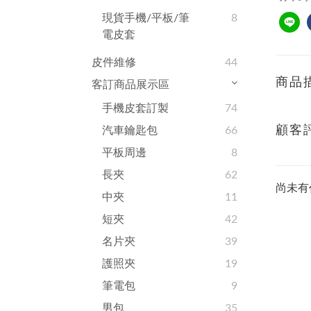
現貨手機/平板/筆
8
電皮套
皮件維修
44
商品
客訂商品展示區
手機皮套訂製
74
顧客
汽車鑰匙包
66
平板周邊
8
長夾
62
尚未有
中夾
11
短夾
42
名片夾
39
護照夾
19
筆電包
9
男包
35