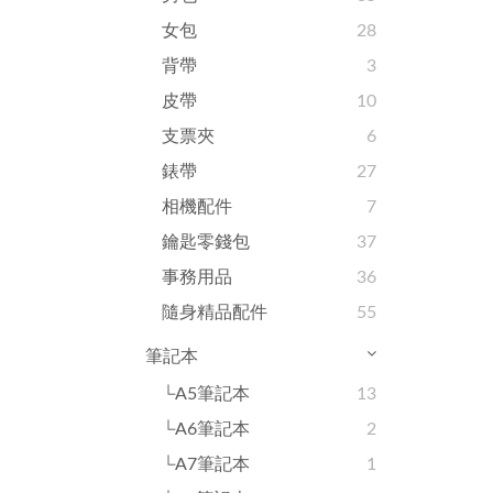
女包
28
背帶
3
皮帶
10
支票夾
6
錶帶
27
相機配件
7
鑰匙零錢包
37
事務用品
36
隨身精品配件
55
筆記本
└A5筆記本
13
└A6筆記本
2
└A7筆記本
1