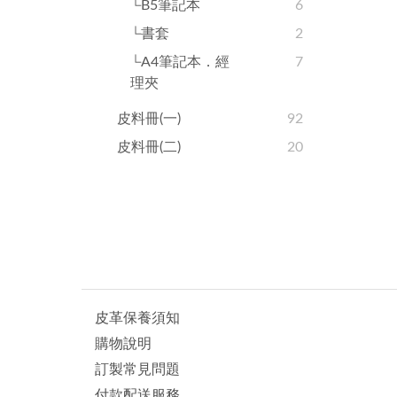
└B5筆記本
6
└書套
2
└A4筆記本．經
7
理夾
皮料冊(一)
92
皮料冊(二)
20
皮革保養須知
購物說明
訂製常見問題
付款配送服務