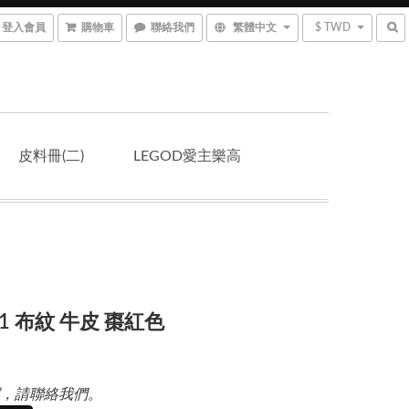
登入會員
購物車
聯絡我們
繁體中文
$ TWD
皮料冊(二)
LEGOD愛主樂高
-1 布紋 牛皮 棗紅色
，請聯絡我們。