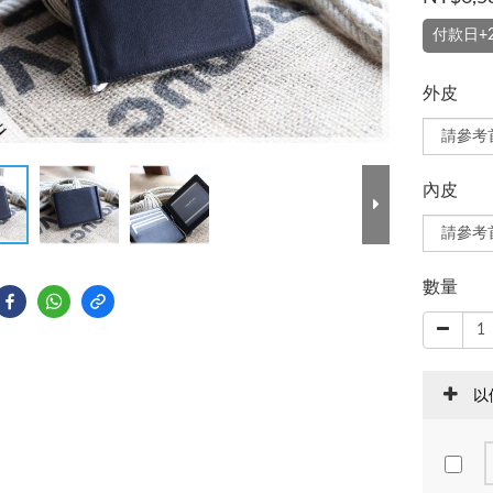
付款日+
外皮
內皮
數量
以