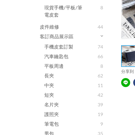
現貨手機/平板/筆
8
電皮套
皮件維修
44
客訂商品展示區
手機皮套訂製
74
汽車鑰匙包
66
平板周邊
8
分享到
長夾
62
中夾
11
短夾
42
名片夾
39
護照夾
19
筆電包
9
男包
35