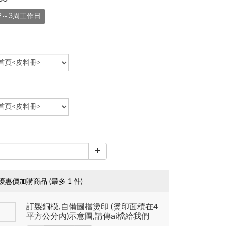
2～3周工作日
優惠價加購商品
(最多 1 件)
訂製銅模,自備圖檔燙印 (燙印面積在4
平方公分內)示意圖,請傳ai檔給我們