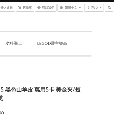
登入會員
購物車
聯絡我們
繁體中文
$ TWD
皮料冊(二)
LEGOD愛主樂高
845 黑色山羊皮 萬用5卡 美金夾/短
)
80