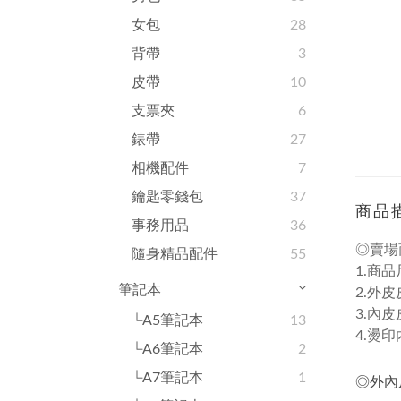
女包
28
背帶
3
皮帶
10
支票夾
6
錶帶
27
相機配件
7
鑰匙零錢包
37
商品
事務用品
36
◎賣場
隨身精品配件
55
1.商品尺寸
筆記本
2.外皮
3.內皮
└A5筆記本
13
4.燙印
└A6筆記本
2
└A7筆記本
1
◎外內