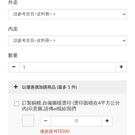
外皮
內皮
數量
以優惠價加購商品
(最多 1 件)
訂製銅模,自備圖檔燙印 (燙印面積在4平方公分
內)示意圖,請傳ai檔給我們
優惠價 NT$500