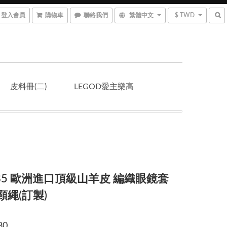
登入會員
購物車
聯絡我們
繁體中文
$ TWD
皮料冊(二)
LEGOD愛主樂高
085 歐洲進口頂級山羊皮 編織眼鏡套
頸繩(訂製)
80