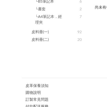
└B5筆記本
6
尚未有
└書套
2
└A4筆記本．經
7
理夾
皮料冊(一)
92
皮料冊(二)
20
皮革保養須知
購物說明
訂製常見問題
付款配送服務