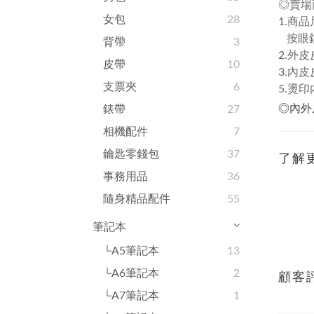
◎賣場
女包
28
1.商品
按眼鏡尺
背帶
3
2.外皮
皮帶
10
3.內皮
支票夾
6
5.燙印
◎內外
錶帶
27
相機配件
7
鑰匙零錢包
37
了解
事務用品
36
隨身精品配件
55
筆記本
└A5筆記本
13
└A6筆記本
2
顧客
└A7筆記本
1