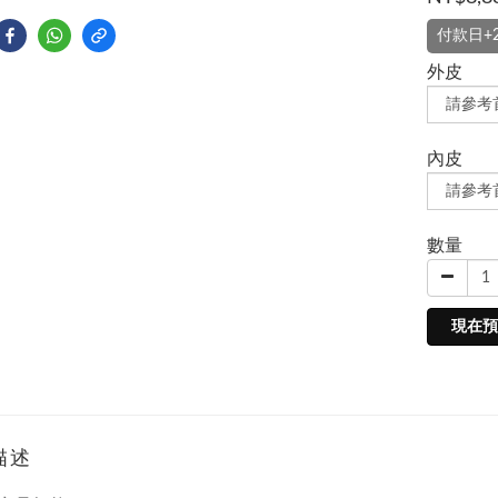
付款日+
外皮
內皮
數量
現在預
描述