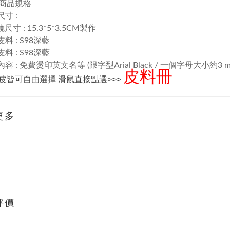
商品規格
尺寸 :
寸 : 15.3*5*3.5CM製作
皮料 : S98深藍
皮料 : S98深藍
內容 : 免費燙印英文名等 (限字型Arial Black / 一個字母大小約3 m
皮料冊
皮皆可自由選擇 滑鼠直接點選>>>
更多
評價