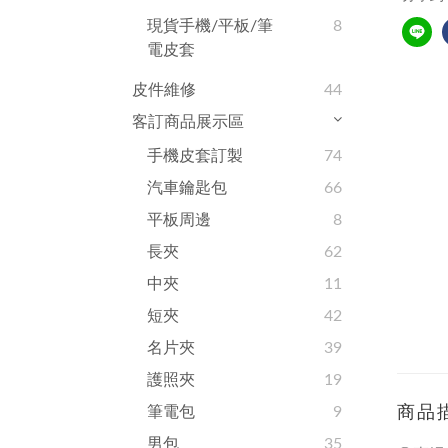
現貨手機/平板/筆
8
電皮套
皮件維修
44
客訂商品展示區
手機皮套訂製
74
汽車鑰匙包
66
平板周邊
8
長夾
62
中夾
11
短夾
42
名片夾
39
護照夾
19
筆電包
9
商品
男包
35