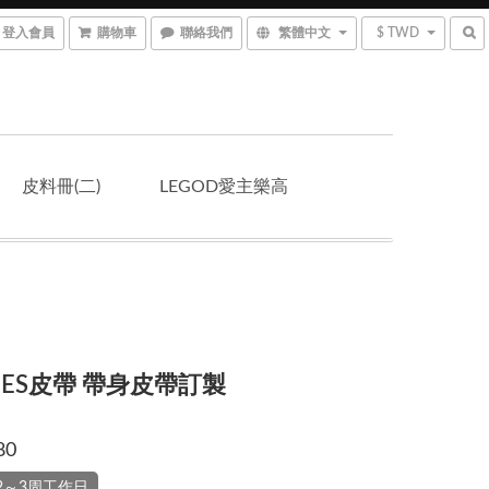
登入會員
購物車
聯絡我們
繁體中文
$ TWD
皮料冊(二)
LEGOD愛主樂高
MES皮帶 帶身皮帶訂製
80
2～3周工作日