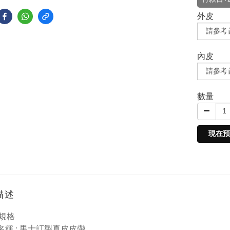
外皮
內皮
數量
現在預
描述
規格
品名稱 : 男士訂製真皮皮帶