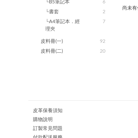
└B5筆記本
6
尚未有
└書套
2
└A4筆記本．經
7
理夾
皮料冊(一)
92
皮料冊(二)
20
皮革保養須知
購物說明
訂製常見問題
付款配送服務