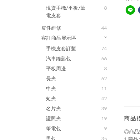
現貨手機/平板/筆
8
電皮套
皮件維修
44
客訂商品展示區
手機皮套訂製
74
汽車鑰匙包
66
平板周邊
8
長夾
62
中夾
11
短夾
42
名片夾
39
商品
護照夾
19
筆電包
9
◎商品
男包
35
1.商