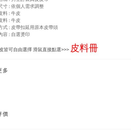
品尺寸 : 依個人需求調整
皮料 : 牛
皮
皮料 : 牛皮
合方式 : 皮帶扣延用原本皮帶頭
內容 : 自選燙印
皮料冊
皮皆可自由選擇 滑鼠直接點選>>>
更多
評價