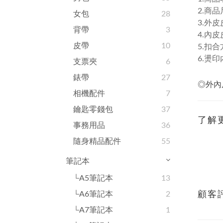
2.商
女包
28
3.外皮
背帶
3
4.內皮
皮帶
10
5.扣
6.燙印
支票夾
6
錶帶
27
◎外內
相機配件
7
鑰匙零錢包
37
了解
事務用品
36
隨身精品配件
55
筆記本
└A5筆記本
13
└A6筆記本
2
顧客
└A7筆記本
1